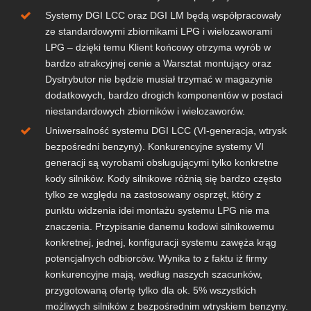
Systemy DGI LCC oraz DGI LM będą współpracowały
ze standardowymi zbiornikami LPG i wielozaworami
LPG – dzięki temu Klient końcowy otrzyma wyrób w
bardzo atrakcyjnej cenie a Warsztat montujący oraz
Dystrybutor nie będzie musiał trzymać w magazynie
dodatkowych, bardzo drogich komponentów w postaci
niestandardowych zbiorników i wielozaworów.
Uniwersalność systemu DGI LCC (VI-generacja, wtrysk
bezpośredni benzyny). Konkurencyjne systemy VI
generacji są wyrobami obsługującymi tylko konkretne
kody silników. Kody silnikowe różnią się bardzo często
tylko ze względu na zastosowany osprzęt, który z
punktu widzenia idei montażu systemu LPG nie ma
znaczenia. Przypisanie danemu kodowi silnikowemu
konkretnej, jednej, konfiguracji systemu zawęża krąg
potencjalnych odbiorców. Wynika to z faktu iż firmy
konkurencyjne mają, według naszych szacunków,
przygotowaną ofertę tylko dla ok. 5% wszystkich
możliwych silników z bezpośrednim wtryskiem benzyny.