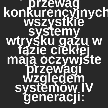
przewag
konkurencyjnych
wszystkie
systemy
wtrysku gazu w
fazie ciekłej
mają oczywiste
przewagi
względem
systemów IV
generacji: