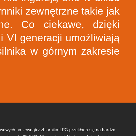
ynniki zewnętrzne takie jak
zne. Co ciekawe, dzięki
 VI generacji umożliwiają
ilnika w górnym zakresie
iwowych na zewnątrz zbiornika LPG przekłada się na bardzo