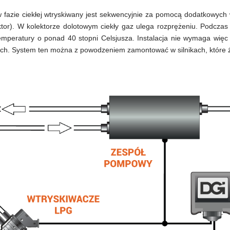
 w fazie ciekłej wtryskiwany jest sekwencyjnie za pomocą dodatkowyc
lektor). W kolektorze dolotowym ciekły gaz ulega rozprężeniu. Podcza
emperatury o ponad 40 stopni Celsjusza. Instalacja nie wymaga więc 
. System ten można z powodzeniem zamontować w silnikach, które źl