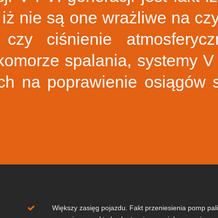
 iż nie są one wrażliwe na cz
a czy ciśnienie atmosferyc
komorze spalania, systemy V i
ch na poprawienie osiągów s
Większy zasięg pojazdu. Fakt przeniesienia pomp pal