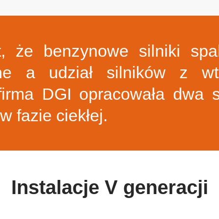
, że benzynowe silniki spal
ane a udział silników z wt
 firma DGI opracowała dwa 
 fazie ciekłej.
Instalacje V generacji