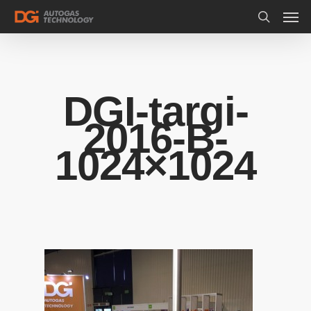
DGI-targi-
2016-B-
1024×1024