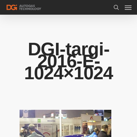
DGI-targi-
2016-E-
1024×1024