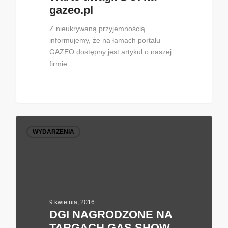
gazeo.pl
Z nieukrywaną przyjemnością
informujemy, że na łamach portalu
GAZEO dostępny jest artykuł o naszej
firmie.
WYDARZENIA
9 kwietnia, 2016
DGI NAGRODZONE NA
TARGACH GAS SHOW