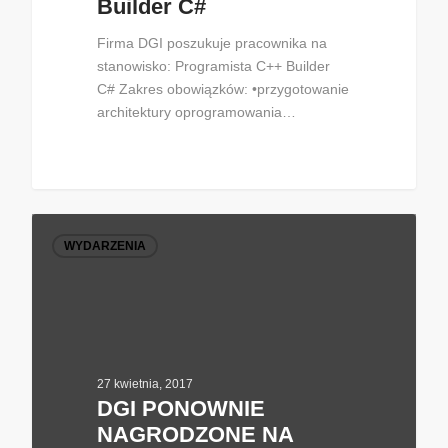
Builder C#
Firma DGI poszukuje pracownika na
stanowisko: Programista C++ Builder
C# Zakres obowiązków: •przygotowanie
architektury oprogramowania…
WYDARZENIA
27 kwietnia, 2017
DGI PONOWNIE
NAGRODZONE NA