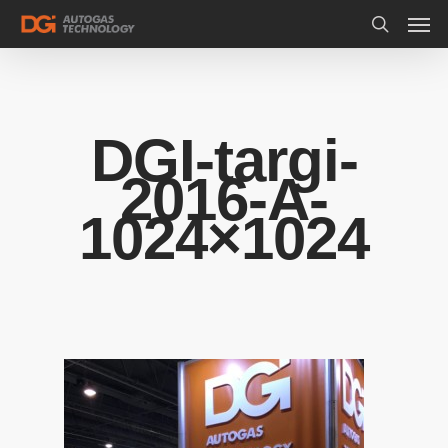
DGI-targi-
2016-A-
1024×1024