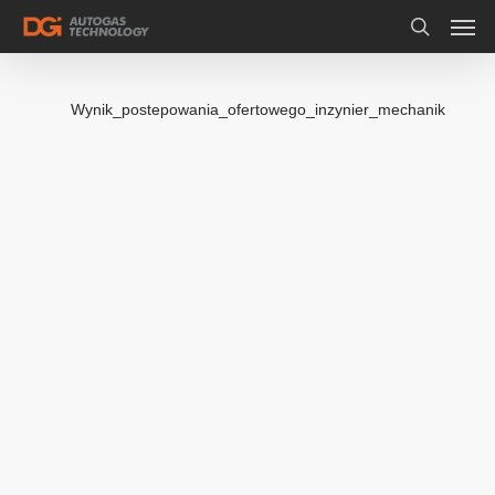
Wynik_postepowania_ofertowego_inzynier_mechanik